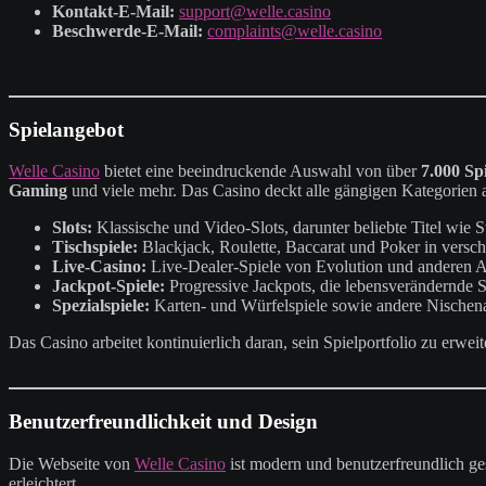
Kontakt-E-Mail:
support@welle.casino
Beschwerde-E-Mail:
complaints@welle.casino
Spielangebot
Welle Casino
bietet eine beeindruckende Auswahl von über
7.000 Sp
Gaming
und viele mehr. Das Casino deckt alle gängigen Kategorien 
Slots:
Klassische und Video-Slots, darunter beliebte Titel wie
Tischspiele:
Blackjack, Roulette, Baccarat und Poker in versch
Live-Casino:
Live-Dealer-Spiele von Evolution und anderen A
Jackpot-Spiele:
Progressive Jackpots, die lebensverändernde
Spezialspiele:
Karten- und Würfelspiele sowie andere Nischen
Das Casino arbeitet kontinuierlich daran, sein Spielportfolio zu erw
Benutzerfreundlichkeit und Design
Die Webseite von
Welle Casino
ist modern und benutzerfreundlich gest
erleichtert.