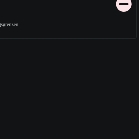
gsgrenzen