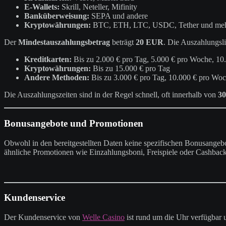
E-Wallets:
Skrill, Neteller, Mifinity
Banküberweisung:
SEPA und andere
Kryptowährungen:
BTC, ETH, LTC, USDC, Tether und me
Der
Mindestauszahlungsbetrag
beträgt
20 EUR
. Die Auszahlungsli
Kreditkarten:
Bis zu 2.000 € pro Tag, 5.000 € pro Woche, 10
Kryptowährungen:
Bis zu 15.000 € pro Tag
Andere Methoden:
Bis zu 3.000 € pro Tag, 10.000 € pro Woc
Die Auszahlungszeiten sind in der Regel schnell, oft innerhalb von
30
Bonusangebote und Promotionen
Obwohl in den bereitgestellten Daten keine spezifischen Bonusangebo
ähnliche Promotionen wie Einzahlungsboni, Freispiele oder Cashback-A
Kundenservice
Der Kundenservice von
Welle Casino
ist rund um die Uhr verfügbar 