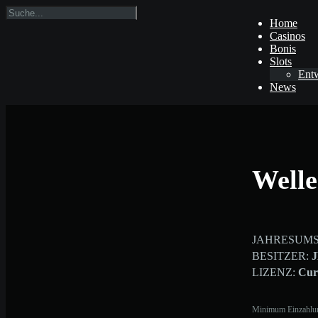
Home
Casinos
Bonis
Slots
Entw
News
Welle
JAHRESUMS
BESITZER:
LIZENZ:
Cur
Minimum Einzahlun