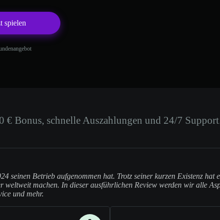
zt spielen
undenangebot
00 € Bonus, schnelle Auszahlungen und 24/7 Support. 
2024 seinen Betrieb aufgenommen hat. Trotz seiner kurzen Existenz hat
eler weltweit machen. In dieser ausführlichen Review werden wir alle As
vice und mehr.