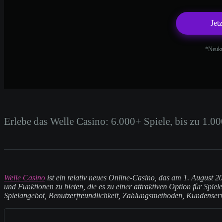
Jet
*Neuk
Erlebe das Welle Casino: 6.000+ Spiele, bis zu 1.0
Welle Casino
ist ein relativ neues Online-Casino, das am 1. August 
und Funktionen zu bieten, die es zu einer attraktiven Option für Spi
Spielangebot, Benutzerfreundlichkeit, Zahlungsmethoden, Kundenser