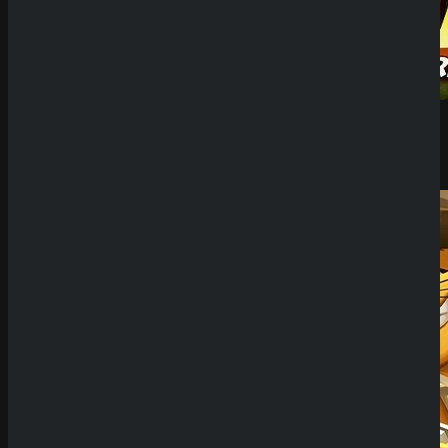
Demo spielen
Arizona James and the Lost Relics
Hacksaw Gaming