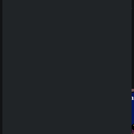
Analyse
SpinEmpir
e Casino
Review
SpinBetter
Casino
Review
Wyns
Casino
Review
QuickWin
Casino
Review
Neueste
Kommenta
Alex
zu
Dazard
rami
zu
CryptoRus