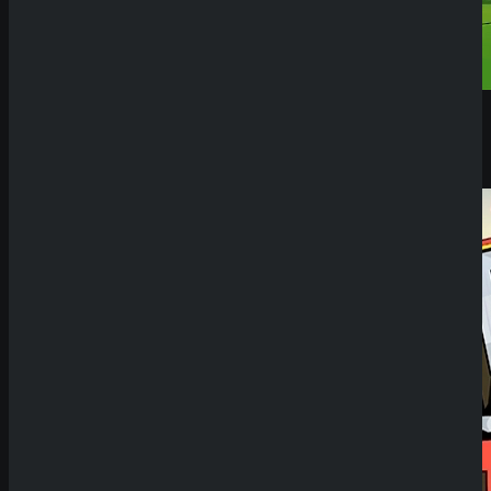
Demo spielen
Le Prechaun
Hacksaw Gaming