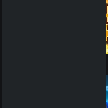
Demo spielen
Cash Crooks
Hacksaw Gaming