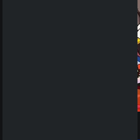
Demo spielen
Le Voetbal
Hacksaw Gaming