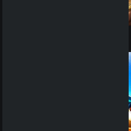
Demo spielen
Supreme Zeus
Hacksaw Gaming