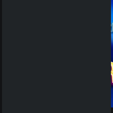
Demo spielen