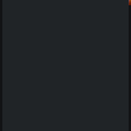
Demo spielen
Max Win Machine
Hacksaw Gaming
Echtgeldmodus