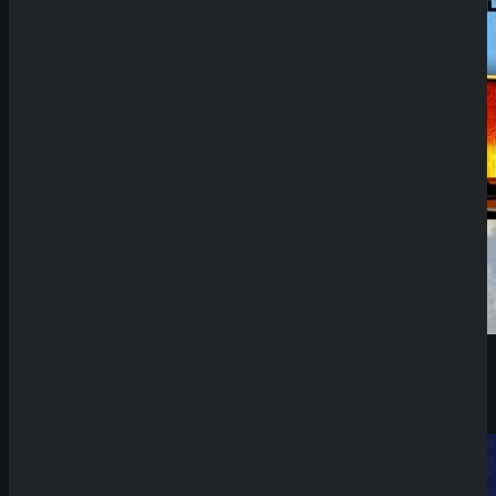
Demo spielen
Dead by Noon
Hacksaw Gaming