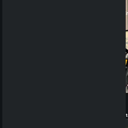
Prestige
SpinE
BESITZER:
JAHRES
Aurevia
10.000.0
IT
BESITZE
Group
GBL
LIZENZ:
Solution
Curacao
N.V.
LIZENZ:
Curacao
Demo spielen
Le Bandit Hold & Win
SpinBetter
Betist
Hacksaw Gaming