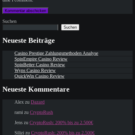
Suchen
Suchen
Neueste Beiträge
Casino Prestige Zahlungsmethoden Analyse
SpinEmpire Casino Review
SpinBetter Casino Review
Wyns Casino Review
QuickWin Casino Review
Neueste Kommentare
Alex
zu
Dazard
rami
zu
CryptoRush
Jens
zu
CryptoRush: 200% bis zu 2.500€
Silizi
zu
CryptoRush: 200% bis zu 2.500€