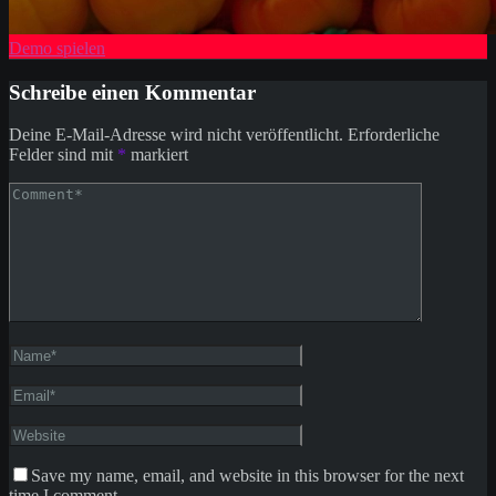
Demo spielen
Schreibe einen Kommentar
Deine E-Mail-Adresse wird nicht veröffentlicht.
Erforderliche
Felder sind mit
*
markiert
Save my name, email, and website in this browser for the next
time I comment.