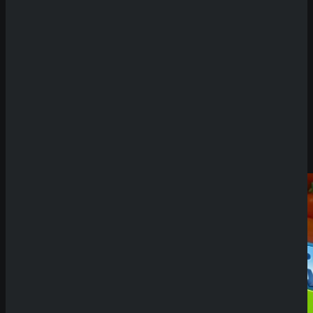
Demo spielen