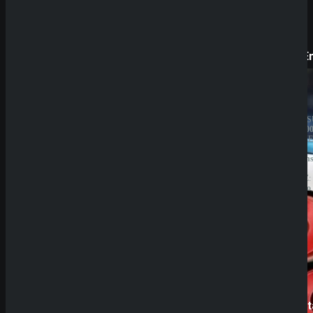
Prestige
SpinE
BESITZER:
JAHRES
Aurevia
10.000.0
IT
BESITZE
Group
GBL
LIZENZ:
Solution
Curacao
N.V.
LIZENZ:
Curacao
SpinBetter
Betist