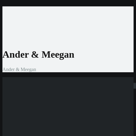
Home
Casinos
Bonis
Slots
Entwickler
News
Ander & Meegan
Ander & Meegan
Suchen
Neueste
Beiträge
Casino
Prestige