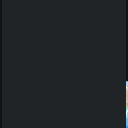
Echtgeldmodus
Demoversion
Having issues with
Area Build'R Leprechauns
Super Spin
?
Submit
Click here to play online slots for real money.
Try Our Featured Games