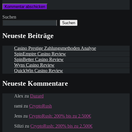
Suchen
Suchen
Neueste Beiträge
Casino Prestige Zahlungsmethoden Analyse
SpinEmpire Casino Review
SpinBetter Casino Review
Wyns Casino Review
QuickWin Casino Review
Neueste Kommentare
Alex
zu
Dazard
rami
zu
CryptoRush
Jens
zu
CryptoRush: 200% bis zu 2.500€
Silizi
zu
CryptoRush: 200% bis zu 2.500€