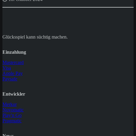
Glücksspiel kann süchtig machen.
Einzahlung
Mastercard
Visa
Apple Pay
Paysafe
Entwickler
Merkur
Novomatic
Play'n Go
Pragmatic
News