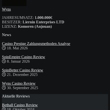
Wyns
JAHRESUMSATZ:
1.000.000€
BESITZER:
Liernin Enterprises LTD
LIZENZ:
Komoren (Anjouan)
News
Casino Prestige Zahlungsmethoden Analyse
18. Mai 2026
SpinEmpire Casino Review
8. Januar 2026
SpinBetter Casino Review
21. Dezember 2025
Wyns Casino Review
30. September 2025
Aktuelle Reviews
Bethall Casino Review
18. Oktober 2024