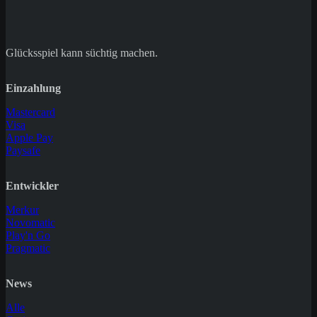
Glücksspiel kann süchtig machen.
Einzahlung
Mastercard
Visa
Apple Pay
Paysafe
Entwickler
Merkur
Novomatic
Play'n Go
Pragmatic
News
Alle