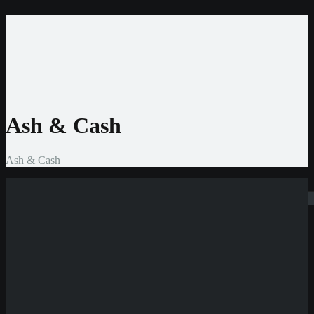
Home
Casinos
Bonis
Slots
Entwickler
News
Ash & Cash
Ash & Cash
Suchen
Neueste
Beiträge
Casino
Prestige