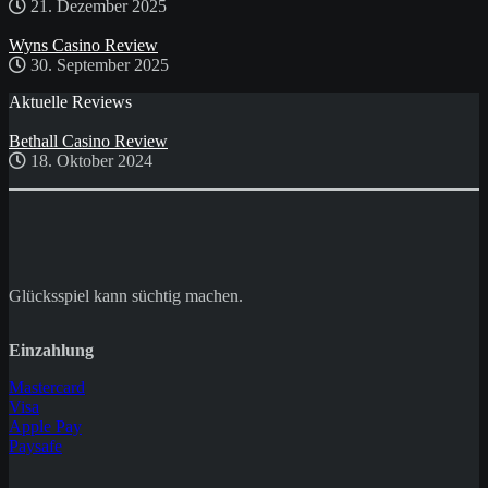
21. Dezember 2025
Wyns Casino Review
30. September 2025
Aktuelle Reviews
Bethall Casino Review
18. Oktober 2024
Glücksspiel kann süchtig machen.
Einzahlung
Mastercard
Visa
Apple Pay
Paysafe