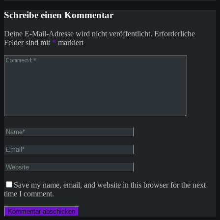
Schreibe einen Kommentar
Deine E-Mail-Adresse wird nicht veröffentlicht.
Erforderliche
Felder sind mit
*
markiert
Save my name, email, and website in this browser for the next
time I comment.