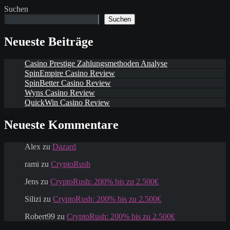
Suchen
Suchen
Neueste Beiträge
Casino Prestige Zahlungsmethoden Analyse
SpinEmpire Casino Review
SpinBetter Casino Review
Wyns Casino Review
QuickWin Casino Review
Neueste Kommentare
Alex
zu
Dazard
rami
zu
CryptoRush
Jens
zu
CryptoRush: 200% bis zu 2.500€
Silizi
zu
CryptoRush: 200% bis zu 2.500€
Robert99
zu
CryptoRush: 200% bis zu 2.500€