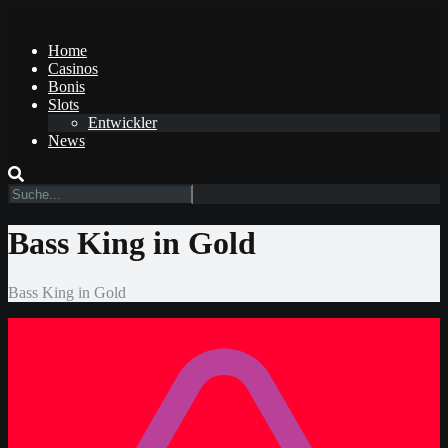
Home
Casinos
Bonis
Slots
Entwickler
News
Bass King in Gold
Bass King in Gold