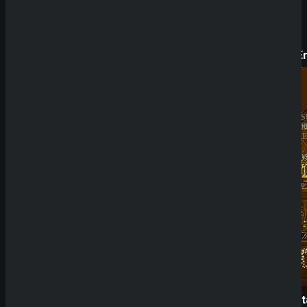
Prestige
SpinE
BESITZER:
JAHRES
Aurevia
10.000.0
IT
BESITZE
Group
GBL
LIZENZ:
Solution
Curacao
N.V.
LIZENZ:
Curacao
SpinBetter
Betist