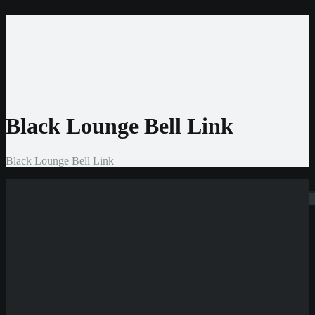
Home
Casinos
Bonis
Slots
Entwickler
News
Black Lounge Bell Link
Black Lounge Bell Link
Suchen
Neueste
Beiträge
Casino
Prestige