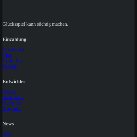
Glücksspiel kann süchtig machen.
Einzahlung
Mastercard
Visa
Apple Pay
Paysafe
Entwickler
Merkur
Novomatic
Play'n Go
Pragmatic
News
Alle