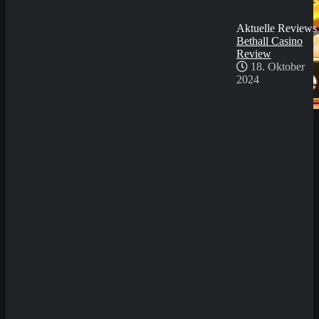
30. September
2025
Aktuelle Reviews
Bethall Casino
Review
18. Oktober
2024
Demo spielen