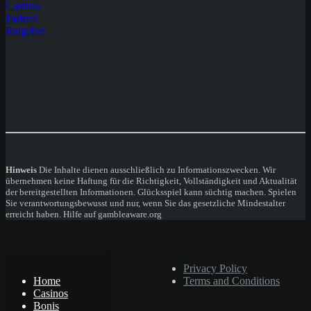
Casinos
Partner
Ratgeber
Hinweis
Die Inhalte dienen ausschließlich zu Informationszwecken. Wir
übernehmen keine Haftung für die Richtigkeit, Vollständigkeit und Aktualität
der bereitgestellten Informationen. Glücksspiel kann süchtig machen. Spielen
Sie verantwortungsbewusst und nur, wenn Sie das gesetzliche Mindestalter
erreicht haben. Hilfe auf gambleaware.org
© Copyright 2024
Privacy Policy
Home
Terms and Conditions
Casinos
Bonis