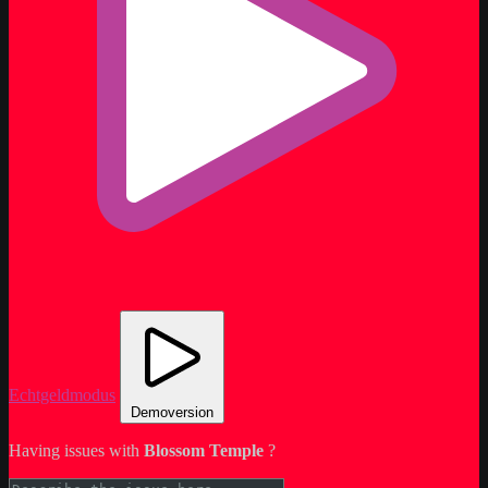
Echtgeldmodus
Demoversion
Having issues with
Blossom Temple
?