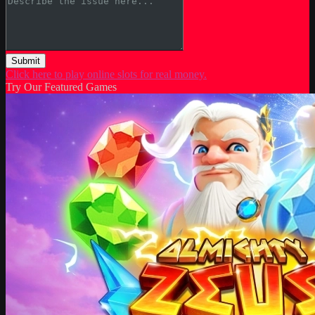
Submit
Click here to play online slots for real money.
Try Our Featured Games