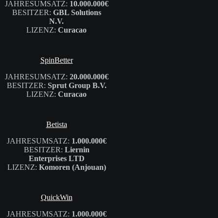
JAHRESUMSATZ:
10.000.000€
BESITZER:
GBL Solutions
N.V.
LIZENZ:
Curacao
SpinBetter
JAHRESUMSATZ:
20.000.000€
BESITZER:
Sprut Group B.V.
LIZENZ:
Curacao
Betista
JAHRESUMSATZ:
1.000.000€
BESITZER:
Liernin
Enterprises LTD
LIZENZ:
Komoren (Anjouan)
QuickWin
JAHRESUMSATZ:
1.000.000€