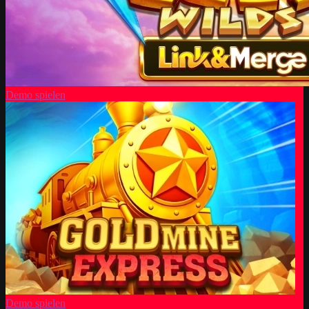
Demo spielen
Demo spielen