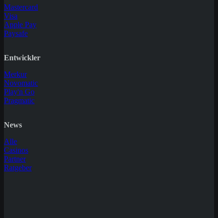
Mastercard
Visa
Apple Pay
Paysafe
Entwickler
Merkur
Novomatic
Play'n Go
Pragmatic
News
Alle
Casinos
Partner
Ratgeber