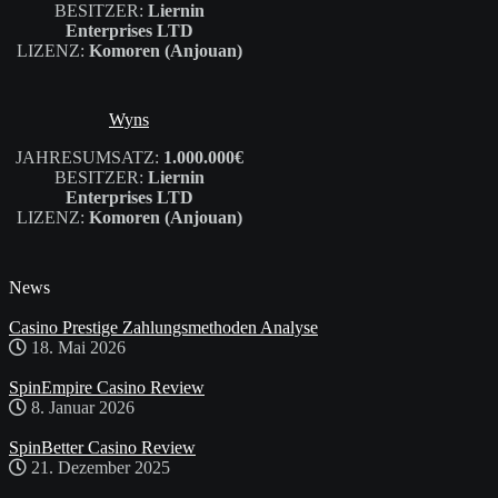
BESITZER:
Liernin
Enterprises LTD
LIZENZ:
Komoren (Anjouan)
Wyns
JAHRESUMSATZ:
1.000.000€
BESITZER:
Liernin
Enterprises LTD
LIZENZ:
Komoren (Anjouan)
News
Casino Prestige Zahlungsmethoden Analyse
18. Mai 2026
SpinEmpire Casino Review
8. Januar 2026
SpinBetter Casino Review
21. Dezember 2025