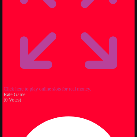
Click here to play online slots for real money.
Rate Game
(
0
Votes)