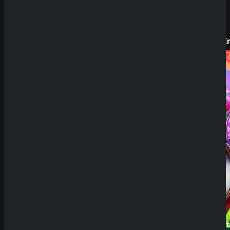
Prestige
SpinE
BESITZER:
JAHRES
Aurevia
10.000.0
IT
BESITZE
Group
GBL
LIZENZ:
Solution
Curacao
N.V.
LIZENZ:
Curacao
SpinBetter
Betist