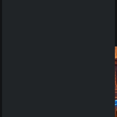
Demo spielen