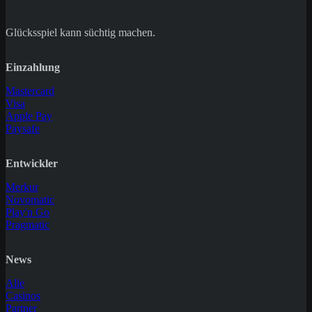
Glücksspiel kann süchtig machen.
Einzahlung
Mastercard
Visa
Apple Pay
Paysafe
Entwickler
Merkur
Novomatic
Play'n Go
Pragmatic
News
Alle
Casinos
Partner