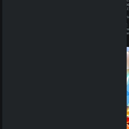
JAHRESUMSATZ:
JAHRES
1.000.000€
1.000.00
BESITZER:
BESITZE
Liernin
Liernin
Enterprises
Enterpri
LTD
LTD
LIZENZ:
LIZENZ:
Komoren
Komore
(Anjouan)
(Anjoua
Submit
Click here to play online slots for real money.
Try Our Featured Games
News
Casino Prestige
Zahlungsmethoden
Analyse
18. Mai 2026
SpinEmpire Casino
Review
8. Januar 2026
SpinBetter Casino
Review
21. Dezember
2025
Wyns Casino Revie