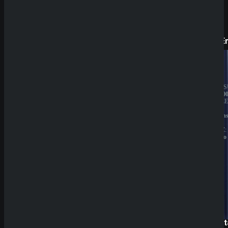
Prestige
SpinE
BESITZER:
JAHRES
Aurevia
10.000.0
IT
BESITZE
Group
GBL
LIZENZ:
Solution
Curacao
N.V.
LIZENZ:
Curacao
SpinBetter
Betist