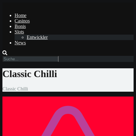
Home
Casinos
Bonis
Slots
Entwickler
News
Classic Chilli
Classic Chilli