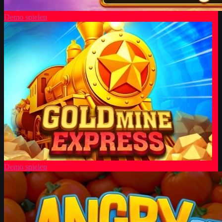
Demo spielen
Demo spielen