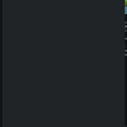
JAHRESUMSATZ:
JAHRES
20.000.000€
1.000.00
BESITZER:
BESITZE
Sprut
Liernin
Group
Enterpri
B.V.
LTD
LIZENZ:
LIZENZ:
Curacao
Komore
(Anjoua
QuickWin
Wyns