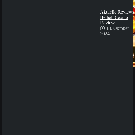
30. September
2025
Aktuelle Reviews
Bethall Casino
Review
18. Oktober
2024
Demo spielen