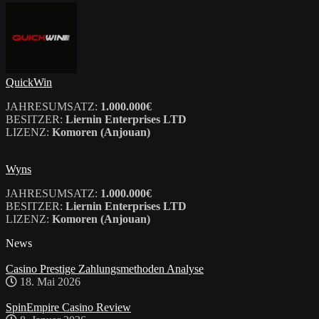
QuickWin
JAHRESUMSATZ:
1.000.000€
BESITZER:
Liernin Enterprises LTD
LIZENZ:
Komoren (Anjouan)
Wyns
JAHRESUMSATZ:
1.000.000€
BESITZER:
Liernin Enterprises LTD
LIZENZ:
Komoren (Anjouan)
News
Casino Prestige Zahlungsmethoden Analyse
18. Mai 2026
SpinEmpire Casino Review