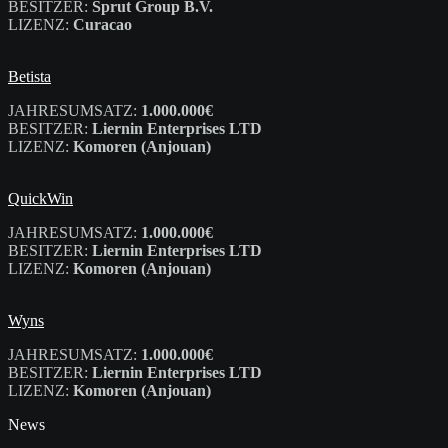
BESITZER:
Sprut Group B.V.
LIZENZ:
Curacao
Betista
JAHRESUMSATZ:
1.000.000€
BESITZER:
Liernin Enterprises LTD
LIZENZ:
Komoren (Anjouan)
QuickWin
JAHRESUMSATZ:
1.000.000€
BESITZER:
Liernin Enterprises LTD
LIZENZ:
Komoren (Anjouan)
Wyns
JAHRESUMSATZ:
1.000.000€
BESITZER:
Liernin Enterprises LTD
LIZENZ:
Komoren (Anjouan)
News