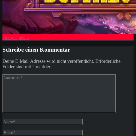
Demo spielen
Schreibe einen Kommentar
Deine E-Mail-Adresse wird nicht veröffentlicht.
Erforderliche
Felder sind mit
*
markiert