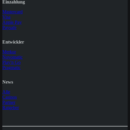
Einzahlung
Mastercard
Visa
Apple Pay
Paysafe
Entwickler
Merkur
Novomatic
Play'n Go
Pragmatic
News
Alle
Casinos
Partner
Ratgeber