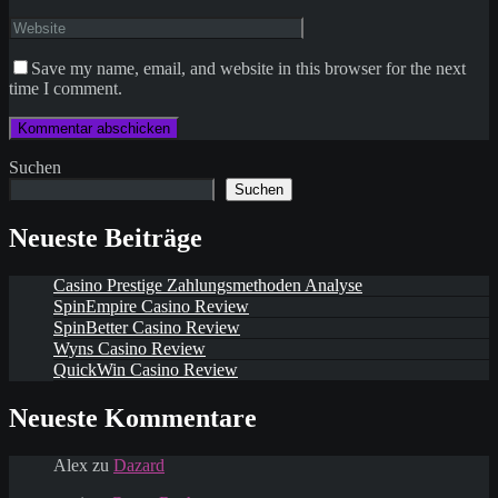
Save my name, email, and website in this browser for the next
time I comment.
Suchen
Suchen
Neueste Beiträge
Casino Prestige Zahlungsmethoden Analyse
SpinEmpire Casino Review
SpinBetter Casino Review
Wyns Casino Review
QuickWin Casino Review
Neueste Kommentare
Alex
zu
Dazard