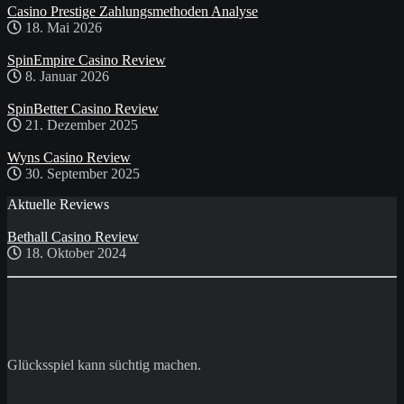
Casino Prestige Zahlungsmethoden Analyse
18. Mai 2026
SpinEmpire Casino Review
8. Januar 2026
SpinBetter Casino Review
21. Dezember 2025
Wyns Casino Review
30. September 2025
Aktuelle Reviews
Bethall Casino Review
18. Oktober 2024
Glücksspiel kann süchtig machen.