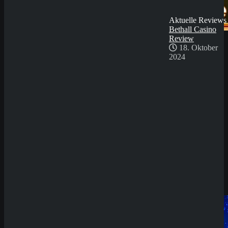
30. September
2025
Aktuelle Reviews
Bethall Casino
Demo spielen
Review
18. Oktober
2024
Demo spielen