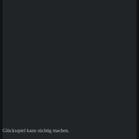
Save my name, email, and website in this
browser for the next time I comment.
Glücksspiel kann süchtig machen.