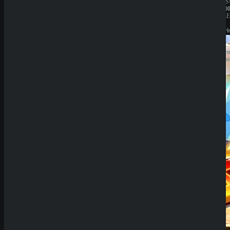
JAHRESUMSATZ:
JAHRES
1.000.000€
1.000.00
Submit
BESITZER:
BESITZE
Click here to play online slots for real money.
Liernin
Liernin
Try Our Featured Games
Enterprises
Enterpri
LTD
LTD
LIZENZ:
LIZENZ:
Komoren
Komore
(Anjouan)
(Anjoua
News
Casino Prestige
Zahlungsmethoden
Analyse
18. Mai 2026
SpinEmpire Casino
Review
8. Januar 2026
SpinBetter Casino
Review
21. Dezember
2025
Wyns Casino Revie