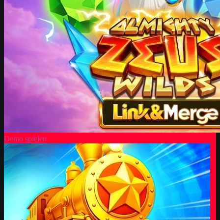
Demo spielen