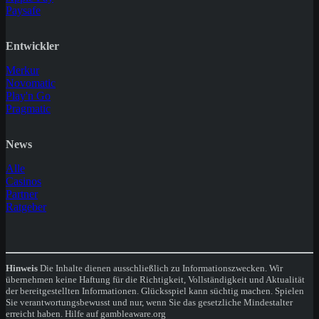
Paysafe
Entwickler
Merkur
Novomatic
Play'n Go
Pragmatic
News
Alle
Casinos
Partner
Ratgeber
Hinweis
Die Inhalte dienen ausschließlich zu Informationszwecken. Wir
übernehmen keine Haftung für die Richtigkeit, Vollständigkeit und Aktualität
der bereitgestellten Informationen. Glücksspiel kann süchtig machen. Spielen
Sie verantwortungsbewusst und nur, wenn Sie das gesetzliche Mindestalter
erreicht haben. Hilfe auf gambleaware.org