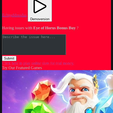
Echtgeldmodus
Demoversion
Having issues with
Eye of Horus Bonus Buy
?
Submit
Click here to play online slots for real money.
Try Our Featured Games