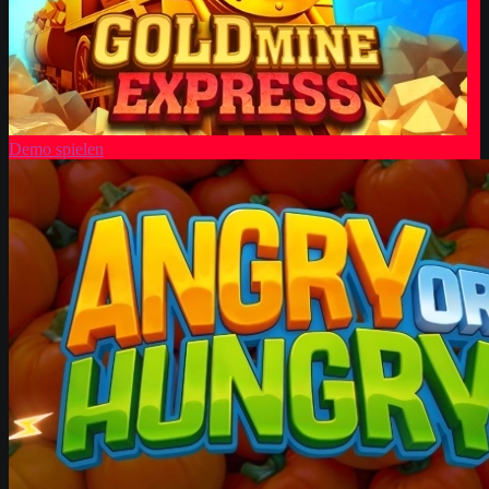
Demo spielen