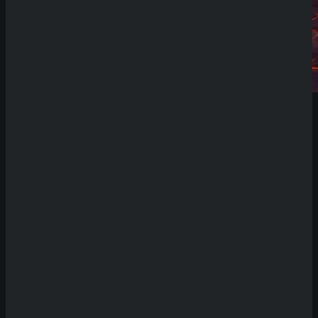
Demo spielen
Schreibe einen Kommentar
Deine E-Mail-Adresse wird nicht veröffentlicht.
Erforderliche Felder sind mit
*
markiert