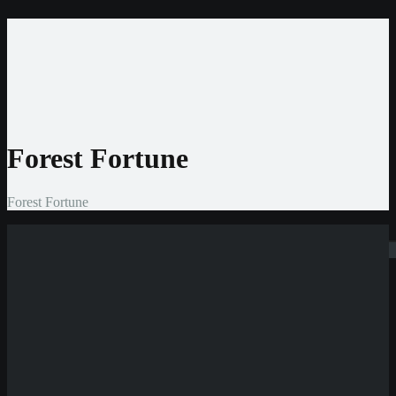
Home
Casinos
Bonis
Slots
Entwickler
News
Forest Fortune
Forest Fortune
Suchen
Neueste
Beiträge
Casino
Prestige