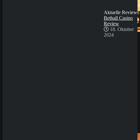
30. September
2025
Aktuelle Reviews
Bethall Casino
Review
18. Oktober
2024
Demo spielen
Demo spielen