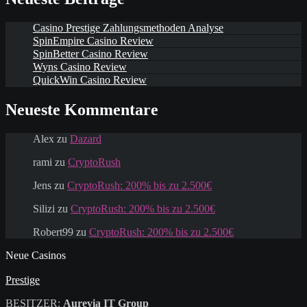
Casino Prestige Zahlungsmethoden Analyse
SpinEmpire Casino Review
SpinBetter Casino Review
Wyns Casino Review
QuickWin Casino Review
Neueste Kommentare
Alex
zu
Dazard
rami
zu
CryptoRush
Jens
zu
CryptoRush: 200% bis zu 2.500€
Silizi
zu
CryptoRush: 200% bis zu 2.500€
Robert99
zu
CryptoRush: 200% bis zu 2.500€
Neue Casinos
Prestige
BESITZER:
Aurevia IT Group