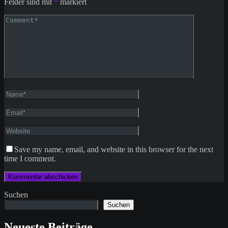
Felder sind mit
*
markiert
Save my name, email, and website in this browser for the next
time I comment.
Suchen
Suchen
Neueste Beiträge