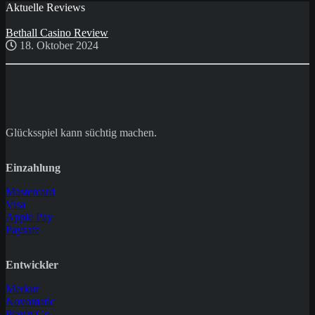
Aktuelle Reviews
Bethall Casino Review
18. Oktober 2024
Glücksspiel kann süchtig machen.
Einzahlung
Mastercard
Visa
Apple Pay
Paysafe
Entwickler
Merkur
Novomatic
Play'n Go