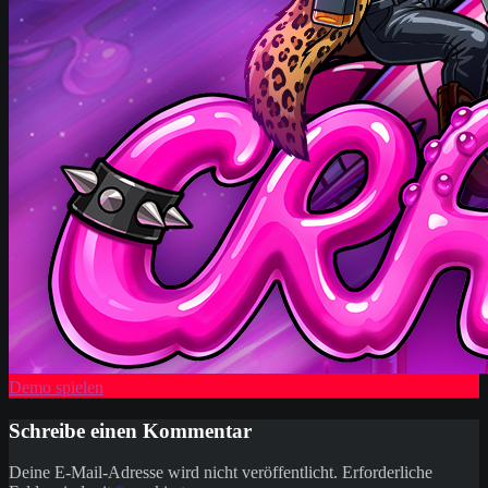
Demo spielen
Schreibe einen Kommentar
Deine E-Mail-Adresse wird nicht veröffentlicht.
Erforderliche