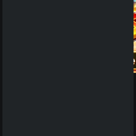
Demo spielen
News
Casino Prestige
Zahlungsmethoden
Analyse
18. Mai 2026
SpinEmpire Casino
Review
8. Januar 2026
SpinBetter Casino