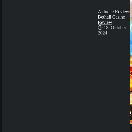
30. September
2025
Aktuelle Reviews
Bethall Casino
Review
18. Oktober
2024
Demo spielen