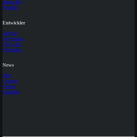
Apple Pay
Paysafe
Entwickler
Merkur
Novomatic
Play'n Go
Pragmatic
News
Alle
Casinos
Partner
Ratgeber