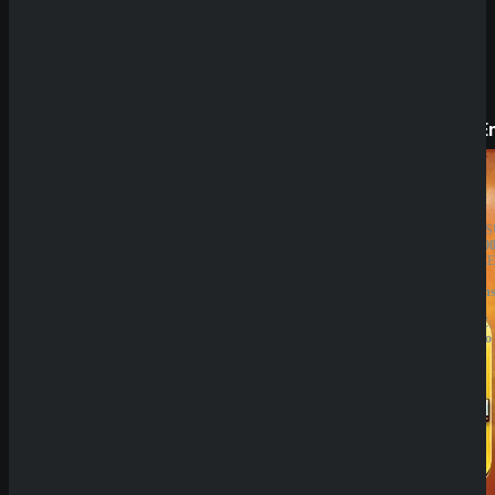
Prestige
SpinE
BESITZER:
JAHRES
Aurevia
10.000.0
IT
BESITZE
Group
GBL
LIZENZ:
Solution
Curacao
N.V.
LIZENZ:
Curacao