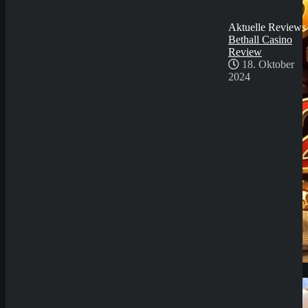
30. September
2025
Aktuelle Reviews
Bethall Casino
Review
18. Oktober
2024
Demo spielen