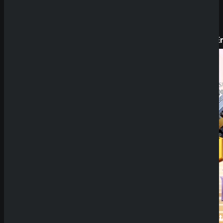
Prestige
SpinE
BESITZER:
JAHRES
Aurevia
10.000.0
IT
BESITZE
Group
GBL
LIZENZ:
Solution
Curacao
N.V.
LIZENZ:
Curacao
SpinBetter
Betist