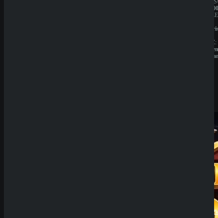
JAHRESUMSATZ:
JAHRES
Echtgeldmodus
1.000.000€
1.000.00
Demoversion
BESITZER:
BESITZE
Liernin
Liernin
Enterprises
Enterpri
Having issues with
Guardians of Glory
?
LTD
LTD
LIZENZ:
LIZENZ:
Komoren
Komore
(Anjouan)
(Anjoua
Submit
Click here to play online slots for real money.
News
Try Our Featured Games
Casino Prestige
Zahlungsmethoden
Analyse
18. Mai 2026
SpinEmpire Casino
Review
8. Januar 2026
SpinBetter Casino
Review
21. Dezember
2025
Wyns Casino Revie