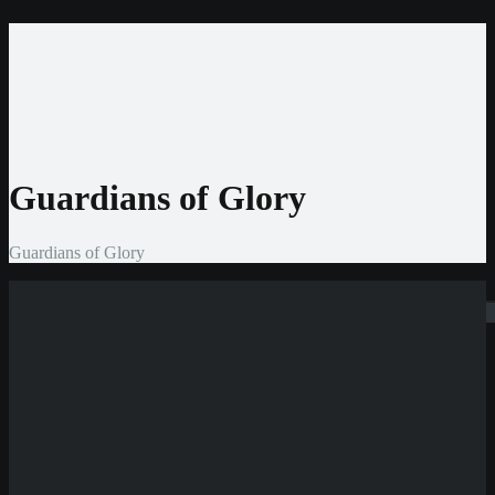
Home
Casinos
Bonis
Slots
Entwickler
News
Guardians of Glory
Guardians of Glory
Suchen
Neueste
Beiträge
Casino
Prestige