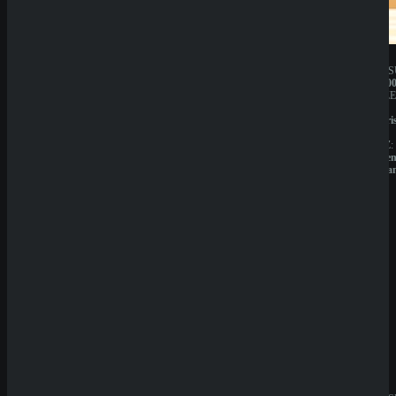
JAHRESUMSATZ:
JAHRES
20.000.000€
1.000.00
BESITZER:
BESITZE
Sprut
Liernin
Group
Enterpri
B.V.
LTD
LIZENZ:
LIZENZ:
Curacao
Komore
(Anjoua
QuickWin
Wyns