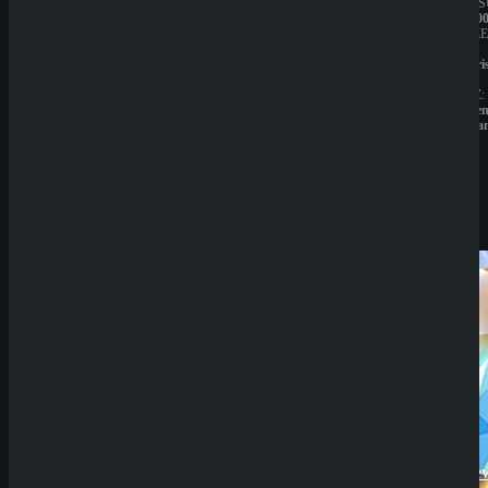
JAHRESUMSATZ:
JAHRES
Echtgeldmodus
1.000.000€
1.000.00
Demoversion
BESITZER:
BESITZE
Liernin
Liernin
Enterprises
Enterpri
Having issues with
Hearts of Venus
?
LTD
LTD
LIZENZ:
LIZENZ:
Komoren
Komore
(Anjouan)
(Anjoua
Submit
Click here to play online slots for real money.
News
Try Our Featured Games
Casino Prestige
Zahlungsmethoden
Analyse
18. Mai 2026
SpinEmpire Casino
Review
8. Januar 2026
SpinBetter Casino
Review
21. Dezember
2025
Wyns Casino Revie