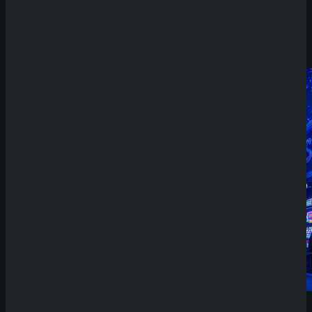
Demo spielen
Demo spielen