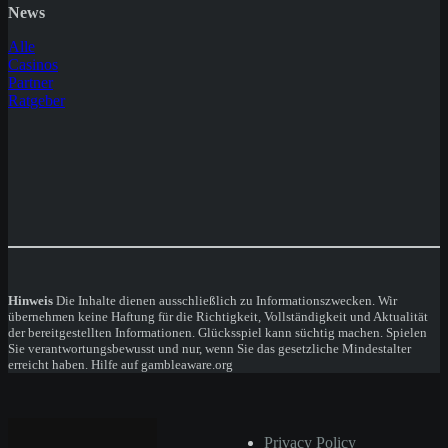
News
Alle
Casinos
Partner
Ratgeber
Hinweis
Die Inhalte dienen ausschließlich zu Informationszwecken. Wir
übernehmen keine Haftung für die Richtigkeit, Vollständigkeit und Aktualität
der bereitgestellten Informationen. Glücksspiel kann süchtig machen. Spielen
Sie verantwortungsbewusst und nur, wenn Sie das gesetzliche Mindestalter
erreicht haben. Hilfe auf gambleaware.org
© Copyright 2024
Privacy Policy