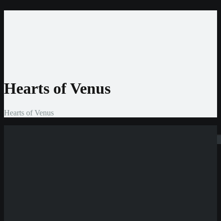
Home
Casinos
Bonis
Slots
Entwickler
News
Hearts of Venus
Hearts of Venus
Suchen
Neueste
Beiträge
Casino
Prestige