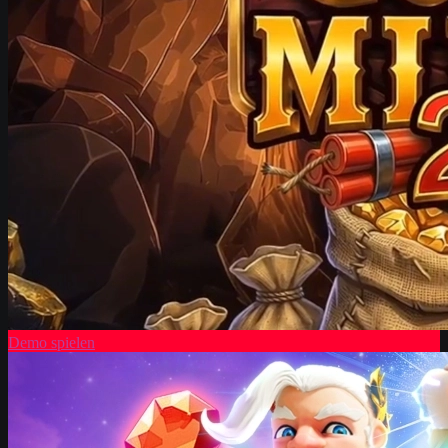
Demo spielen