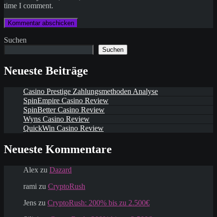
time I comment.
Suchen
Suchen
Neueste Beiträge
Casino Prestige Zahlungsmethoden Analyse
SpinEmpire Casino Review
SpinBetter Casino Review
Wyns Casino Review
QuickWin Casino Review
Neueste Kommentare
Alex
zu
Dazard
rami
zu
CryptoRush
Jens
zu
CryptoRush: 200% bis zu 2.500€