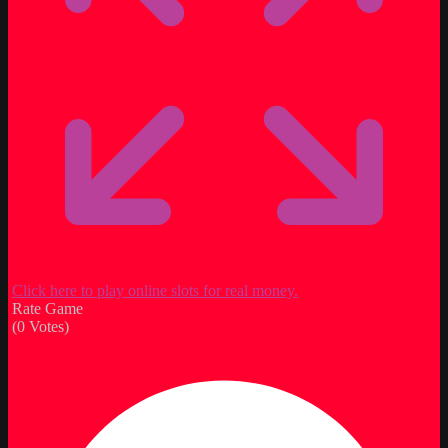
Click here to play online slots for real money.
Rate Game
(
0
Votes)