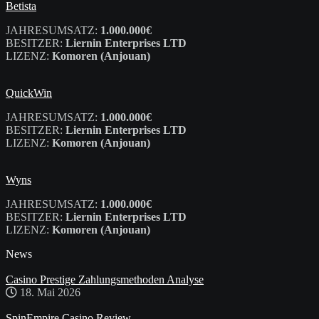
Betista
JAHRESUMSATZ:
1.000.000€
BESITZER:
Liernin Enterprises LTD
LIZENZ:
Komoren (Anjouan)
QuickWin
JAHRESUMSATZ:
1.000.000€
BESITZER:
Liernin Enterprises LTD
LIZENZ:
Komoren (Anjouan)
Wyns
JAHRESUMSATZ:
1.000.000€
BESITZER:
Liernin Enterprises LTD
LIZENZ:
Komoren (Anjouan)
News
Casino Prestige Zahlungsmethoden Analyse
18. Mai 2026
SpinEmpire Casino Review