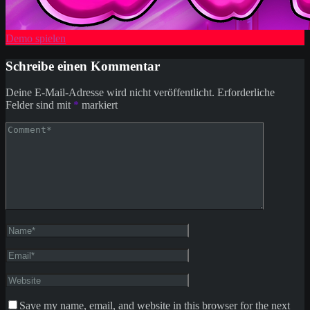
Demo spielen
Schreibe einen Kommentar
Deine E-Mail-Adresse wird nicht veröffentlicht.
Erforderliche
Felder sind mit
*
markiert
Save my name, email, and website in this browser for the next