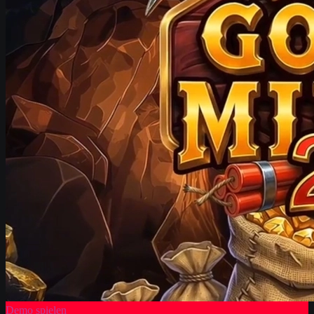
Demo spielen