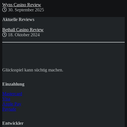
Wyns Casino Review
30. September 2025
Aktuelle Reviews
Bethall Casino Review
18. Oktober 2024
Glücksspiel kann süchtig machen.
Einzahlung
Mastercard
Visa
Apple Pay
Paysafe
Entwickler