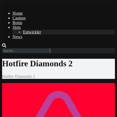
Home
Casinos
Bonis
Slots
Entwickler
News
Hotfire Diamonds 2
Hotfire Diamonds 2