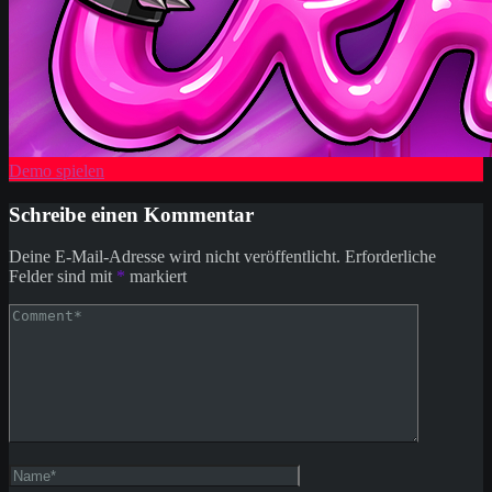
Demo spielen
Schreibe einen Kommentar
Deine E-Mail-Adresse wird nicht veröffentlicht.
Erforderliche
Felder sind mit
*
markiert