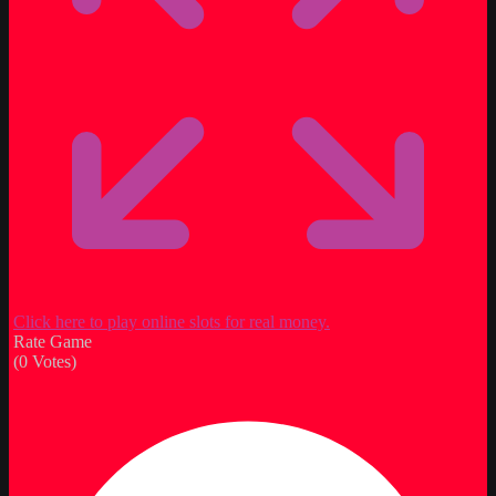
Click here to play online slots for real money.
Rate Game
(
0
Votes)