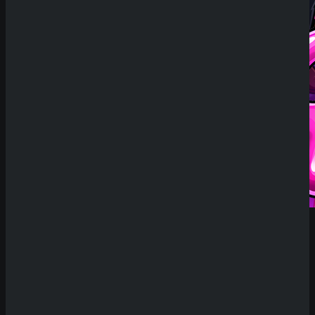
Demo spielen
Schreibe einen Kommentar
Deine E-Mail-Adresse wird nicht veröffentlicht.
Erforderliche Felder sind mit
*
markiert