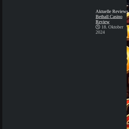
30. September
2025
Aktuelle Reviews
Bethall Casino
Review
18. Oktober
2024