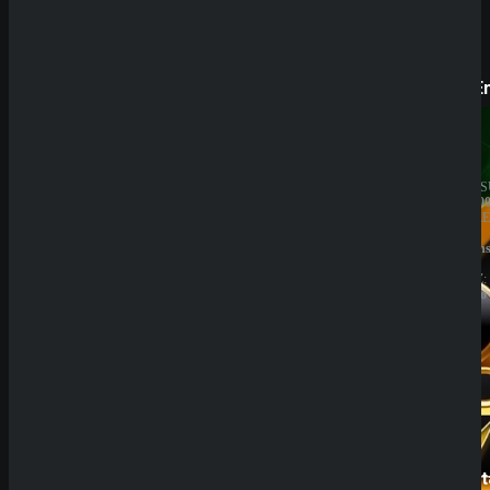
Prestige
SpinE
BESITZER:
JAHRES
Aurevia
10.000.0
IT
BESITZE
Group
GBL
LIZENZ:
Solution
Curacao
N.V.
LIZENZ:
Curacao
SpinBetter
Betist