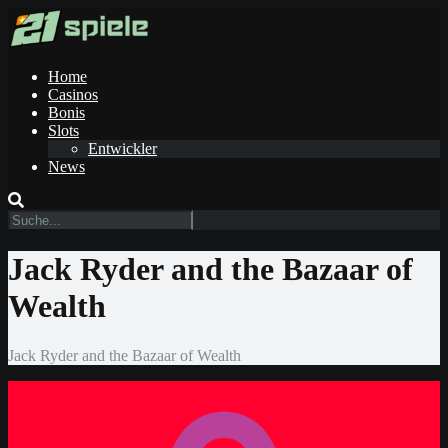
Home
Casinos
Bonis
Slots
Entwickler
News
Jack Ryder and the Bazaar of
Wealth
Jack Ryder and the Bazaar of Wealth