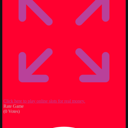
Click here to play online slots for real money.
Rate Game
(
0
Votes)