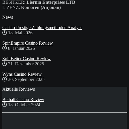
BESITZER:
Liernin Enterprises LTD
LIZENZ:
Komoren (Anjouan)
News
Casino Prestige Zahlungsmethoden Analyse
18. Mai 2026
SpinEmpire Casino Review
8. Januar 2026
SpinBetter Casino Review
21. Dezember 2025
Wyns Casino Review
30. September 2025
Aktuelle Reviews
Bethall Casino Review
18. Oktober 2024