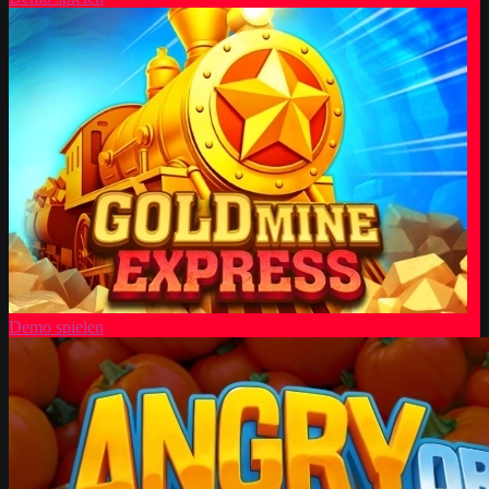
Demo spielen