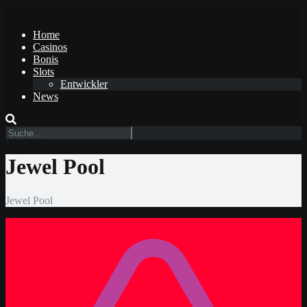
Home
Casinos
Bonis
Slots
Entwickler
News
Jewel Pool
Jewel Pool