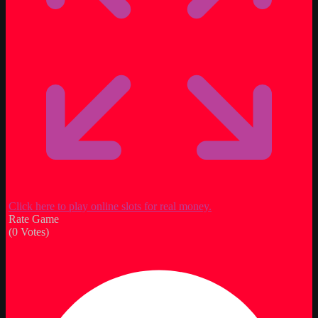
Click here to play online slots for real money.
Rate Game
(
0
Votes)