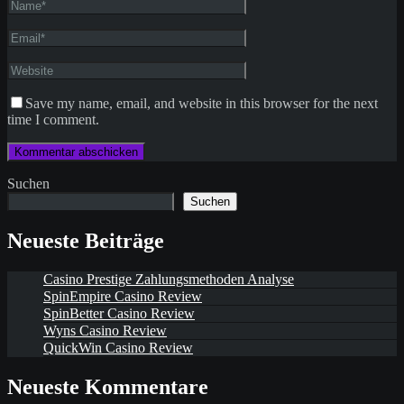
Save my name, email, and website in this browser for the next
time I comment.
Suchen
Suchen
Neueste Beiträge
Casino Prestige Zahlungsmethoden Analyse
SpinEmpire Casino Review
SpinBetter Casino Review
Wyns Casino Review
QuickWin Casino Review
Neueste Kommentare