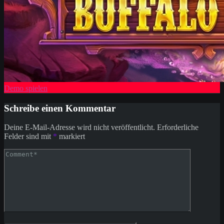
Demo spielen
Schreibe einen Kommentar
Deine E-Mail-Adresse wird nicht veröffentlicht.
Erforderliche
Felder sind mit
*
markiert