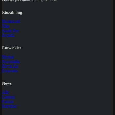
Einzahlung
Mastercard
Visa
Apple Pay
Paysafe
Entwickler
Merkur
Novomatic
Play'n Go
Pragmatic
News
Alle
Casinos
Partner
Ratgeber