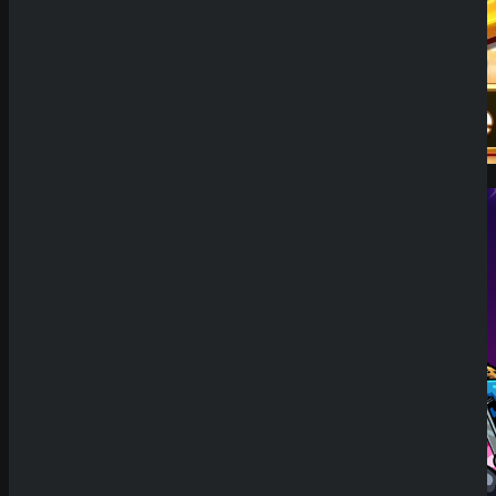
Demo spielen