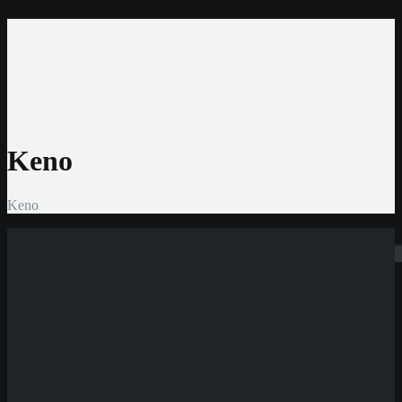
Home
Casinos
Bonis
Slots
Entwickler
News
Keno
Keno
Suchen
Neueste
Beiträge
Casino
Prestige
Zahlungs