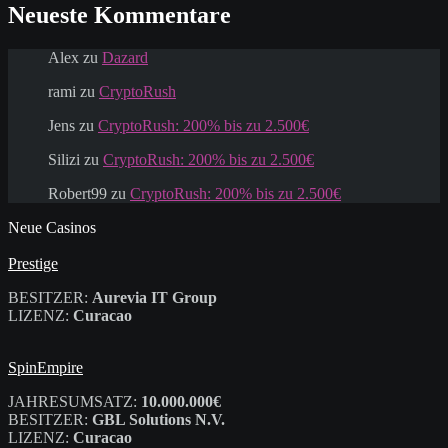
Neueste Kommentare
Alex
zu
Dazard
rami
zu
CryptoRush
Jens
zu
CryptoRush: 200% bis zu 2.500€
Silizi
zu
CryptoRush: 200% bis zu 2.500€
Robert99
zu
CryptoRush: 200% bis zu 2.500€
Neue Casinos
Prestige
BESITZER:
Aurevia IT Group
LIZENZ:
Curacao
SpinEmpire
JAHRESUMSATZ:
10.000.000€
BESITZER:
GBL Solutions N.V.
LIZENZ:
Curacao