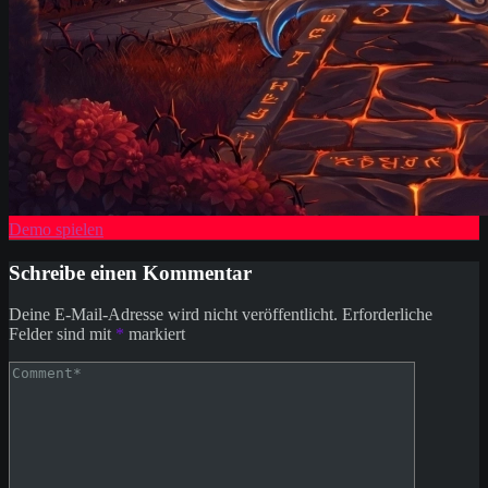
Demo spielen
Schreibe einen Kommentar
Deine E-Mail-Adresse wird nicht veröffentlicht.
Erforderliche
Felder sind mit
*
markiert