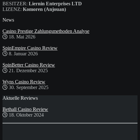
BESITZER:
Liernin Enterprises LTD
LIZENZ:
Komoren (Anjouan)
News
Casino Prestige Zahlungsmethoden Analyse
18. Mai 2026
SpinEmpire Casino Review
8. Januar 2026
SpinBetter Casino Review
21. Dezember 2025
Wyns Casino Review
30. September 2025
Aktuelle Reviews
Bethall Casino Review
18. Oktober 2024