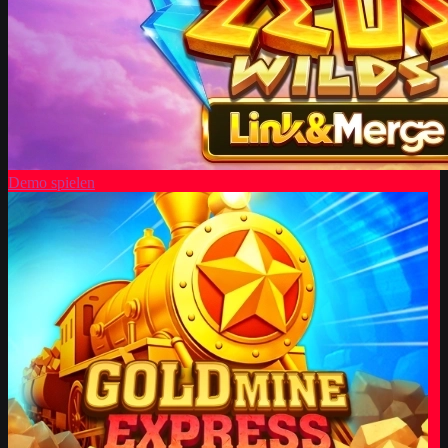
Demo spielen