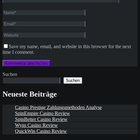
Save my name, email, and website in this browser for the next
time I comment.
Suchen
Suchen
Neueste Beiträge
Casino Prestige Zahlungsmethoden Analyse
SpinEmpire Casino Review
SpinBetter Casino Review
Wyns Casino Review
QuickWin Casino Review