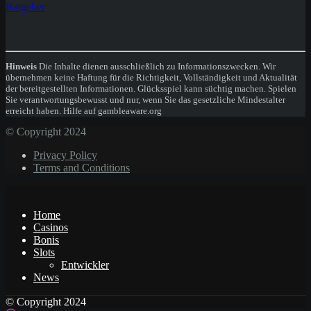
Ratgeber
Hinweis
Die Inhalte dienen ausschließlich zu Informationszwecken. Wir
übernehmen keine Haftung für die Richtigkeit, Vollständigkeit und Aktualität
der bereitgestellten Informationen. Glücksspiel kann süchtig machen. Spielen
Sie verantwortungsbewusst und nur, wenn Sie das gesetzliche Mindestalter
erreicht haben. Hilfe auf gambleaware.org
© Copyright 2024
Privacy Policy
Terms and Conditions
Home
Casinos
Bonis
Slots
Entwickler
News
© Copyright 2024