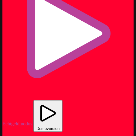
Echtgeldmodus
Demoversion