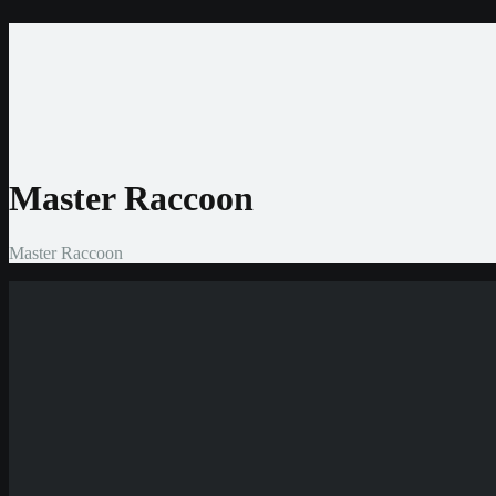
Home
Casinos
Bonis
Slots
Entw
News
Master Raccoon
Master Raccoon