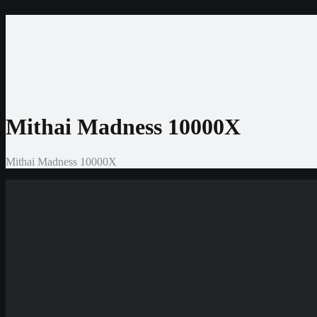
Home
Casinos
Bonis
Slots
Entw
News
Mithai Madness 10000X
Mithai Madness 10000X