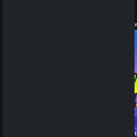
Prestige
SpinE
BESITZER:
JAHRES
Aurevia
10.000.0
IT
BESITZE
Group
GBL
LIZENZ:
Solution
Curacao
N.V.
LIZENZ:
Curacao
SpinBetter
Betist