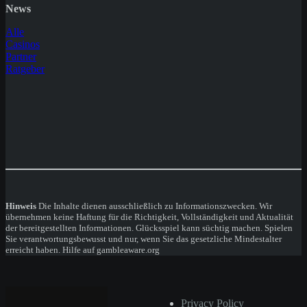
News
Alle
Casinos
Partner
Ratgeber
Hinweis
Die Inhalte dienen ausschließlich zu Informationszwecken. Wir
übernehmen keine Haftung für die Richtigkeit, Vollständigkeit und Aktualität
der bereitgestellten Informationen. Glücksspiel kann süchtig machen. Spielen
Sie verantwortungsbewusst und nur, wenn Sie das gesetzliche Mindestalter
erreicht haben. Hilfe auf gambleaware.org
© Copyright 2024
Privacy Policy