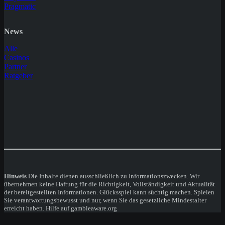
Pragmatic
News
Alle
Casinos
Partner
Ratgeber
Hinweis
Die Inhalte dienen ausschließlich zu Informationszwecken. Wir
übernehmen keine Haftung für die Richtigkeit, Vollständigkeit und Aktualität
der bereitgestellten Informationen. Glücksspiel kann süchtig machen. Spielen
Sie verantwortungsbewusst und nur, wenn Sie das gesetzliche Mindestalter
erreicht haben. Hilfe auf gambleaware.org