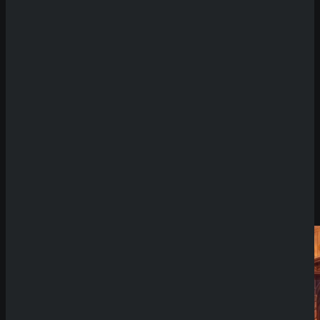
Demo spielen
Demo spielen