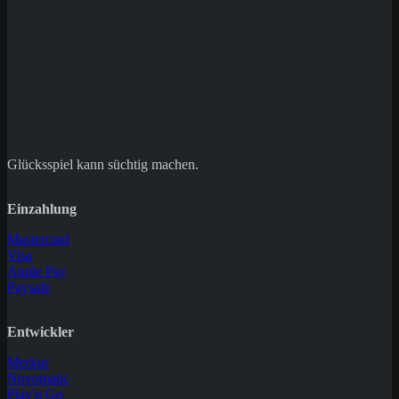
Glücksspiel kann süchtig machen.
Einzahlung
Mastercard
Visa
Apple Pay
Paysafe
Entwickler
Merkur
Novomatic
Play'n Go