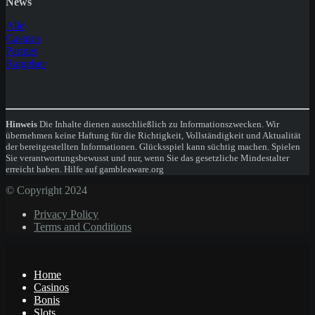
News
Alle
Casinos
Partner
Ratgeber
Hinweis
Die Inhalte dienen ausschließlich zu Informationszwecken. Wir
übernehmen keine Haftung für die Richtigkeit, Vollständigkeit und Aktualität
der bereitgestellten Informationen. Glücksspiel kann süchtig machen. Spielen
Sie verantwortungsbewusst und nur, wenn Sie das gesetzliche Mindestalter
erreicht haben. Hilfe auf gambleaware.org
© Copyright 2024
Privacy Policy
Terms and Conditions
Home
Casinos
Bonis
Slots