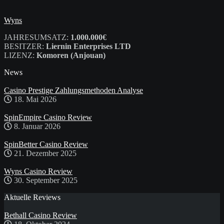
Wyns
JAHRESUMSATZ:
1.000.000€
BESITZER:
Liernin Enterprises LTD
LIZENZ:
Komoren (Anjouan)
News
Casino Prestige Zahlungsmethoden Analyse
18. Mai 2026
SpinEmpire Casino Review
8. Januar 2026
SpinBetter Casino Review
21. Dezember 2025
Wyns Casino Review
30. September 2025
Aktuelle Reviews
Bethall Casino Review