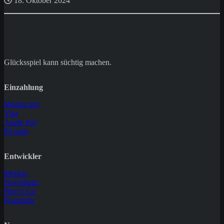
18. Oktober 2024
Glücksspiel kann süchtig machen.
Einzahlung
Mastercard
Visa
Apple Pay
Paysafe
Entwickler
Merkur
Novomatic
Play'n Go
Pragmatic