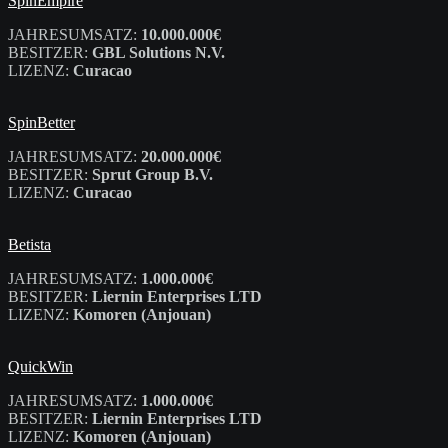
SpinEmpire
JAHRESUMSATZ:
10.000.000€
BESITZER:
GBL Solutions N.V.
LIZENZ:
Curacao
SpinBetter
JAHRESUMSATZ:
20.000.000€
BESITZER:
Sprut Group B.V.
LIZENZ:
Curacao
Betista
JAHRESUMSATZ:
1.000.000€
BESITZER:
Liernin Enterprises LTD
LIZENZ:
Komoren (Anjouan)
QuickWin
JAHRESUMSATZ:
1.000.000€
BESITZER:
Liernin Enterprises LTD
LIZENZ:
Komoren (Anjouan)