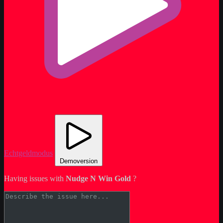
Echtgeldmodus
Demoversion
Having issues with
Nudge N Win Gold
?