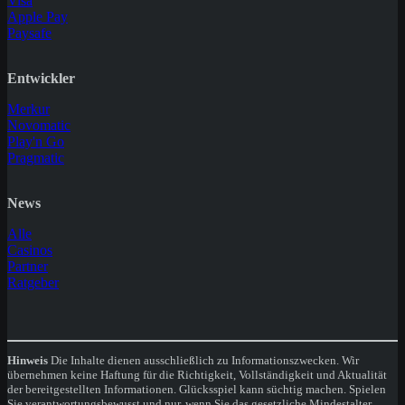
Visa
Apple Pay
Paysafe
Entwickler
Merkur
Novomatic
Play'n Go
Pragmatic
News
Alle
Casinos
Partner
Ratgeber
Hinweis
Die Inhalte dienen ausschließlich zu Informationszwecken. Wir
übernehmen keine Haftung für die Richtigkeit, Vollständigkeit und Aktualität
der bereitgestellten Informationen. Glücksspiel kann süchtig machen. Spielen
Sie verantwortungsbewusst und nur, wenn Sie das gesetzliche Mindestalter