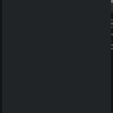
JAHRESUMSATZ:
JAHRES
20.000.000€
1.000.00
BESITZER:
BESITZE
Sprut
Liernin
Group
Enterpri
B.V.
LTD
LIZENZ:
LIZENZ:
Curacao
Komore
(Anjoua
QuickWin
Wyns