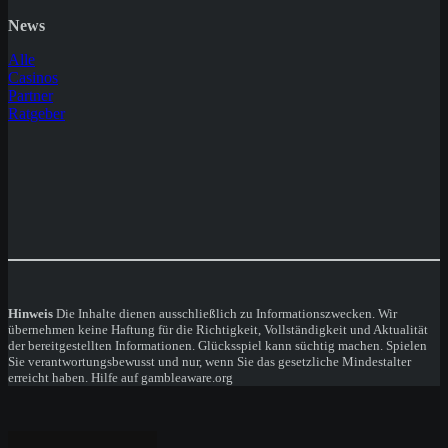
News
Alle
Casinos
Partner
Ratgeber
Hinweis
Die Inhalte dienen ausschließlich zu Informationszwecken. Wir
übernehmen keine Haftung für die Richtigkeit, Vollständigkeit und Aktualität
der bereitgestellten Informationen. Glücksspiel kann süchtig machen. Spielen
Sie verantwortungsbewusst und nur, wenn Sie das gesetzliche Mindestalter
erreicht haben. Hilfe auf gambleaware.org
© Copyright 2024