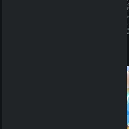
JAHRESUMSATZ:
JAHRES
Echtgeldmodus
1.000.000€
1.000.00
Demoversion
BESITZER:
BESITZE
Liernin
Liernin
Enterprises
Enterpri
Having issues with
Pilot Chicken
?
LTD
LTD
LIZENZ:
LIZENZ:
Komoren
Komore
(Anjouan)
(Anjoua
Submit
Click here to play online slots for real money.
News
Try Our Featured Games
Casino Prestige
Zahlungsmethoden
Analyse
18. Mai 2026
SpinEmpire Casino
Review
8. Januar 2026
SpinBetter Casino
Review
21. Dezember
2025
Wyns Casino Revie