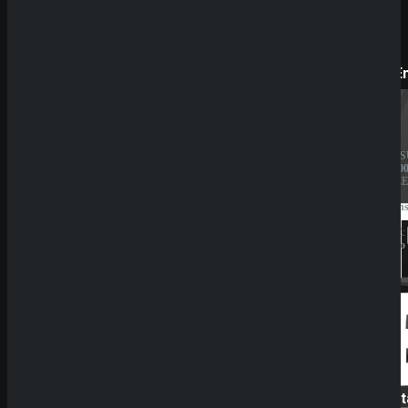
Prestige
SpinE
BESITZER:
JAHRES
Aurevia
10.000.0
IT
BESITZE
Group
GBL
LIZENZ:
Solution
Curacao
N.V.
LIZENZ:
Curacao
SpinBetter
Betist