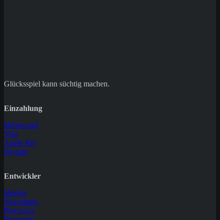
browser for the next time I comment.
Glücksspiel kann süchtig machen.
Einzahlung
Mastercard
Visa
Apple Pay
Paysafe
Entwickler
Merkur
Novomatic
Play'n Go
Pragmatic