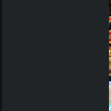
News
Casino Prestige
Demo spielen
Zahlungsmethoden
Analyse
18. Mai 2026
SpinEmpire Casino
Review
8. Januar 2026
SpinBetter Casino