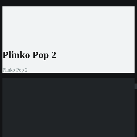
Home
Casinos
Bonis
Slots
Entwickler
News
Plinko Pop 2
Plinko Pop 2
Suchen
Neueste
Beiträge
Casino
Prestige
Zahlungs