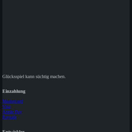
Save my name, email, and website in this
browser for the next time I comment.
Glücksspiel kann süchtig machen.
Einzahlung
Mastercard
Visa
Apple Pay
Paysafe
Entwickler