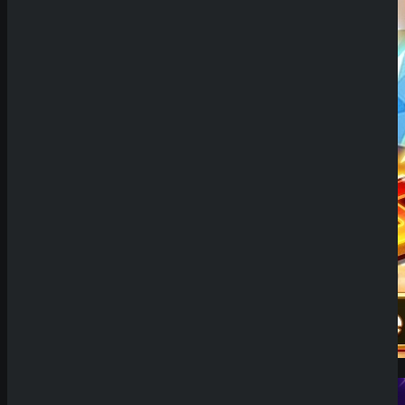
Demo spielen