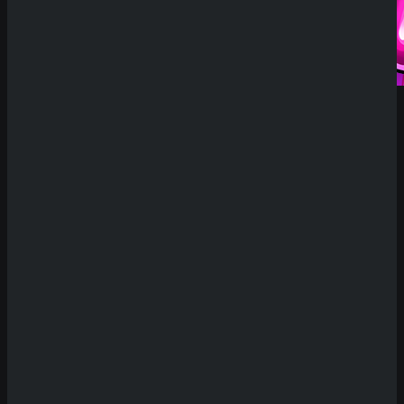
Demo spielen
Schreibe einen Kommentar
Deine E-Mail-Adresse wird nicht veröffentlicht.
Erforderliche Felder sind mit
*
markiert