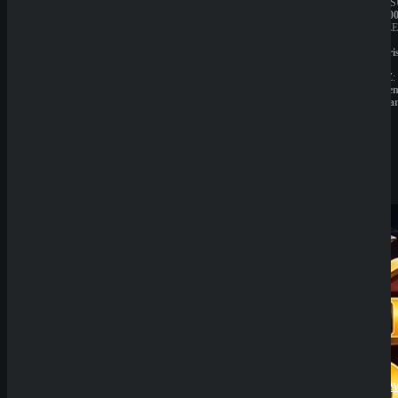
JAHRESUMSATZ:
JAHRES
Echtgeldmodus
1.000.000€
1.000.00
Demoversion
BESITZER:
BESITZE
Liernin
Liernin
Enterprises
Enterpri
Having issues with
Pufferfish Pop Fortunes
?
LTD
LTD
LIZENZ:
LIZENZ:
Komoren
Komore
(Anjouan)
(Anjoua
Submit
Click here to play online slots for real money.
News
Try Our Featured Games
Casino Prestige
Zahlungsmethoden
Analyse
18. Mai 2026
SpinEmpire Casino
Review
8. Januar 2026
SpinBetter Casino
Review
21. Dezember
2025
Wyns Casino Revie