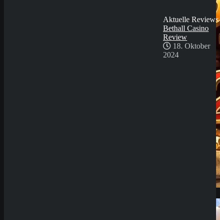
30. September
2025
Aktuelle Reviews
Bethall Casino
Review
18. Oktober
2024
Demo spielen