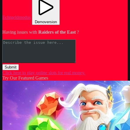
Echtgeldmodus
Demoversion
Having issues with
Raiders of the East
?
Submit
Click here to play online slots for real money.
Try Our Featured Games