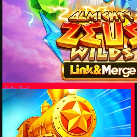
Demo spielen