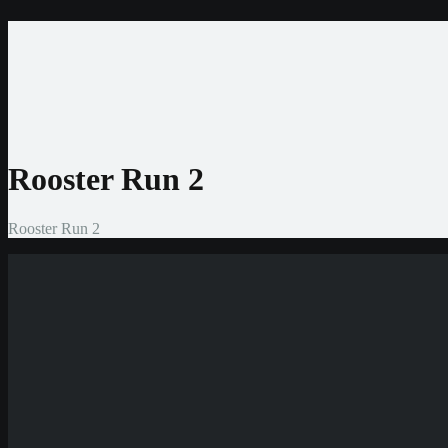
Home
Casinos
Bonis
Slots
Entw
News
Rooster Run 2
Rooster Run 2