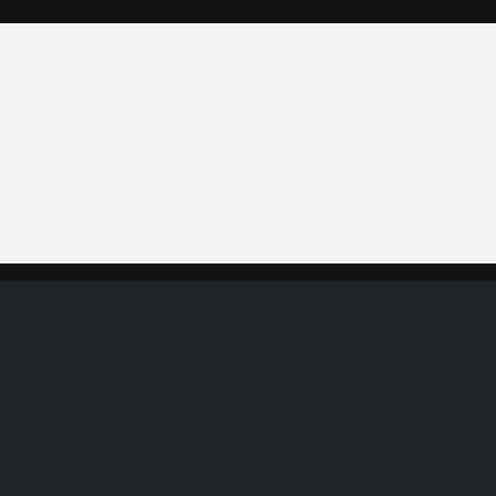
ickler