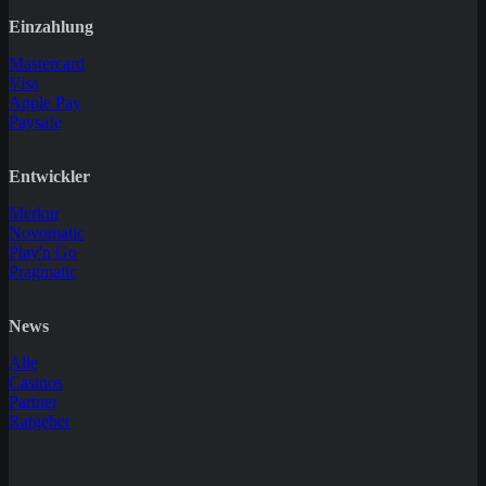
Einzahlung
Mastercard
Visa
Apple Pay
Paysafe
Entwickler
Merkur
Novomatic
Play'n Go
Pragmatic
News
Alle
Casinos
Partner
Ratgeber