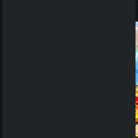
Submit
Click here to play online slots for real money.
Try Our Featured Games