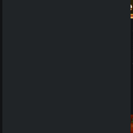
Demo spielen
News
Casino Prestige
Zahlungsmethoden
Analyse
18. Mai 2026
SpinEmpire Casino
Demo spielen
Review
8. Januar 2026
SpinBetter Casino