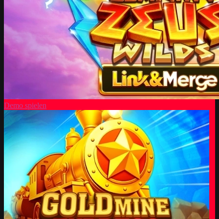
Demo spielen