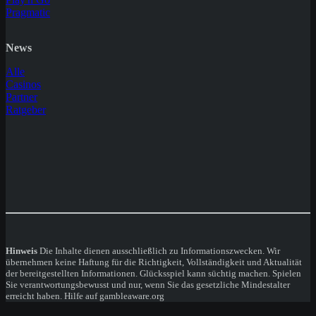
Pragmatic
News
Alle
Casinos
Partner
Ratgeber
Hinweis
Die Inhalte dienen ausschließlich zu Informationszwecken. Wir
übernehmen keine Haftung für die Richtigkeit, Vollständigkeit und Aktualität
der bereitgestellten Informationen. Glücksspiel kann süchtig machen. Spielen
Sie verantwortungsbewusst und nur, wenn Sie das gesetzliche Mindestalter
erreicht haben. Hilfe auf gambleaware.org