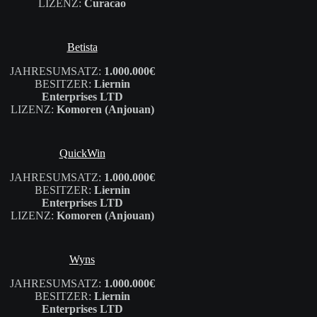
LIZENZ:
Curacao
Betista
JAHRESUMSATZ:
1.000.000€
BESITZER:
Liernin
Enterprises LTD
LIZENZ:
Komoren (Anjouan)
QuickWin
JAHRESUMSATZ:
1.000.000€
BESITZER:
Liernin
Enterprises LTD
LIZENZ:
Komoren (Anjouan)
Wyns
JAHRESUMSATZ:
1.000.000€
BESITZER:
Liernin
Enterprises LTD