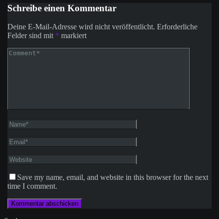
Schreibe einen Kommentar
Deine E-Mail-Adresse wird nicht veröffentlicht.
Erforderliche
Felder sind mit
*
markiert
Save my name, email, and website in this browser for the next
time I comment.