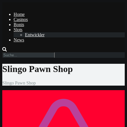
Home
Casinos
Bonis
Slots
Entwickler
News
Slingo Pawn Shop
Slingo Pawn Shop