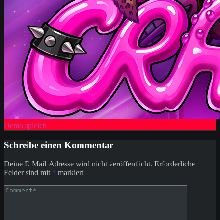
Demo spielen
Schreibe einen Kommentar
Deine E-Mail-Adresse wird nicht veröffentlicht.
Erforderliche
Felder sind mit
*
markiert