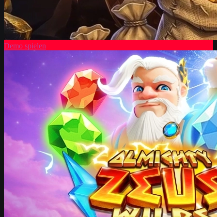
Demo spielen