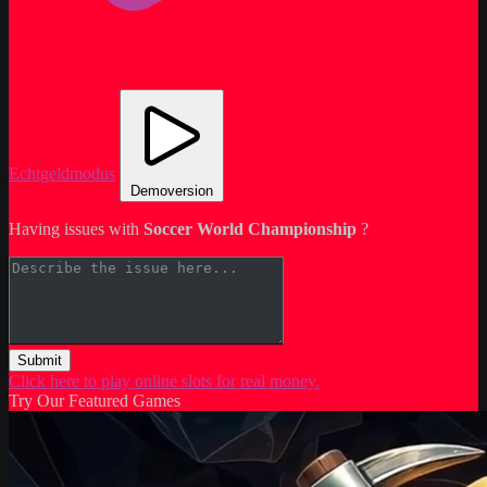
Echtgeldmodus
Demoversion
Having issues with
Soccer World Championship
?
Submit
Click here to play online slots for real money.
Try Our Featured Games