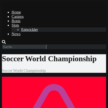
Home
Casinos
Bonis
Slots
Entwickler
News
Soccer World Championship
Soccer World Championship