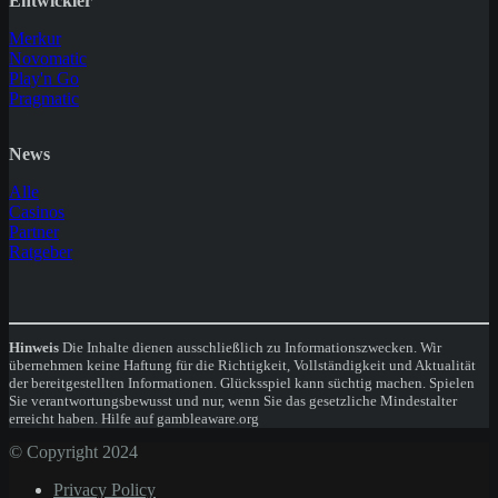
Entwickler
Merkur
Novomatic
Play'n Go
Pragmatic
News
Alle
Casinos
Partner
Ratgeber
Hinweis
Die Inhalte dienen ausschließlich zu Informationszwecken. Wir
übernehmen keine Haftung für die Richtigkeit, Vollständigkeit und Aktualität
der bereitgestellten Informationen. Glücksspiel kann süchtig machen. Spielen
Sie verantwortungsbewusst und nur, wenn Sie das gesetzliche Mindestalter
erreicht haben. Hilfe auf gambleaware.org
© Copyright 2024
Privacy Policy