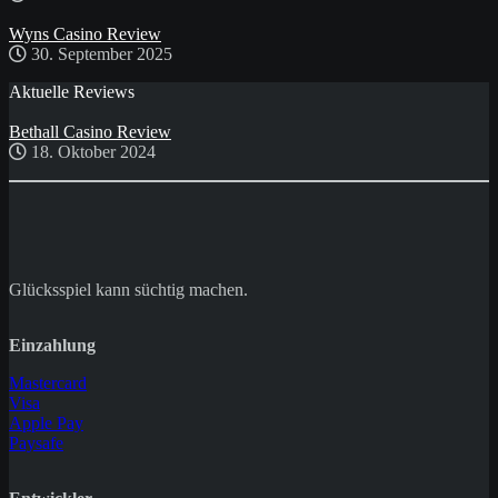
Wyns Casino Review
30. September 2025
Aktuelle Reviews
Bethall Casino Review
18. Oktober 2024
Glücksspiel kann süchtig machen.
Einzahlung
Mastercard
Visa
Apple Pay
Paysafe