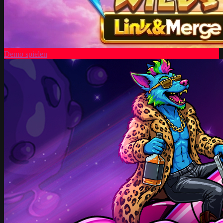
Demo spielen