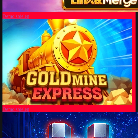
Demo spielen
Demo spielen