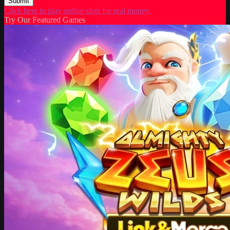
Submit
Click here to play online slots for real money.
Try Our Featured Games