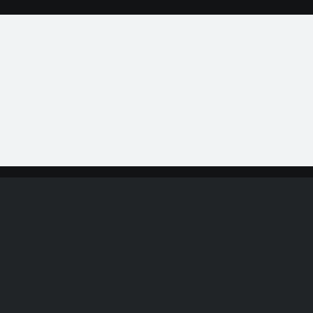
ickler