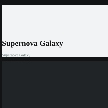
Home
Casinos
Bonis
Slots
Entw
News
Supernova Galaxy
Supernova Galaxy