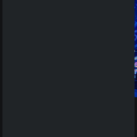
Demo spielen
Schreibe einen Kommentar
Deine E-Mail-Adresse wird nicht veröffentlicht.
Erforderliche Felder sind mit
*
markiert